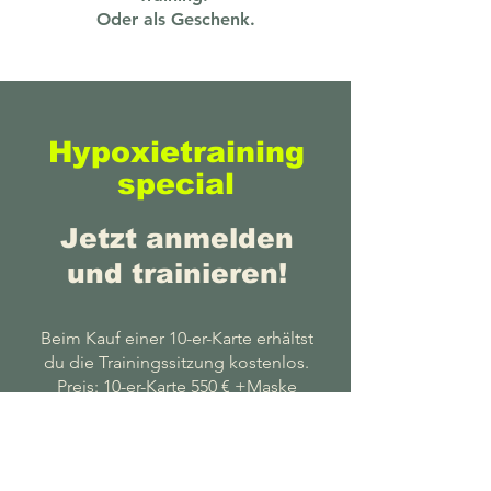
Oder als Geschenk.
Hypoxietraining
special
Jetzt anmelden
und trainieren!
Beim Kauf einer 10-er-Karte erhältst
du die Trainingssitzung kostenlos.
Preis: 10-er-Karte 550 € +Maske
einmalig 75 €.
Die Maske bleibt dein Eigentum
und kann später für weitere
Sitzungen verwendet werden.