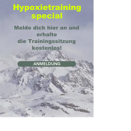
Hypoxietraining
special
Melde dich hier an und
erhalte
die Trainingssitzung
kostenlos!
ANMELDUNG